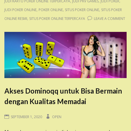
,
,
,
JUDI KARTU POKER ONLINE TERPERCAYA
JUDI PKV GAMES
JUDI POKER
Susah
,
,
,
JUDI POKER ONLINE
Menang”
POKER ONLINE
SITUS POKER ONLINE
SITUS POKER
,
ONLINE RESMI
SITUS POKER ONLINE TERPERCAYA
LEAVE A COMMENT
ON
AKUN
POKER
ONLINE
TERKUNCI
BUAT
SUSAH
MENANG
Akses Dominoqq untuk Bisa Bermain
dengan Kualitas Memadai
SEPTEMBER 1, 2020
OPEN