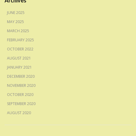
Archives
TERPERCAYA
t
JUNE 2025
BANTU
s
MAY 2025
MEMBER
n
MARCH 2025
RAIH
FEBRUARY 2025
a
KEMENANGAN
OCTOBER 2022
v
AUGUST 2021
i
JANUARY 2021
g
DECEMBER 2020
a
NOVEMBER 2020
OCTOBER 2020
t
SEPTEMBER 2020
i
AUGUST 2020
o
n