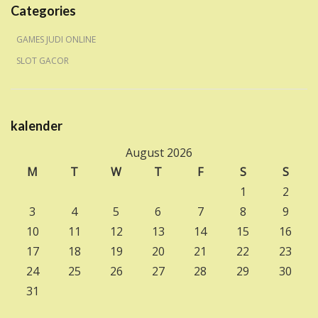
Categories
GAMES JUDI ONLINE
SLOT GACOR
kalender
August 2026
M
T
W
T
F
S
S
1
2
3
4
5
6
7
8
9
10
11
12
13
14
15
16
17
18
19
20
21
22
23
24
25
26
27
28
29
30
31