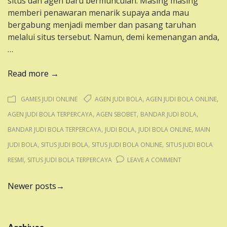
situs dan agen baru bermunculan. Masing masing
memberi penawaran menarik supaya anda mau
bergabung menjadi member dan pasang taruhan
melalui situs tersebut. Namun, demi kemenangan anda,
…
“Agen
Read more →
Judi
Bola
,
,
GAMES JUDI ONLINE
AGEN JUDI BOLA
AGEN JUDI BOLA ONLINE
Paling
,
,
,
AGEN JUDI BOLA TERPERCAYA
AGEN SBOBET
BANDAR JUDI BOLA
Terpercaya
,
,
,
BANDAR JUDI BOLA TERPERCAYA
JUDI BOLA
JUDI BOLA ONLINE
MAIN
Bantu
,
,
,
JUDI BOLA
SITUS JUDI BOLA
Member
SITUS JUDI BOLA ONLINE
SITUS JUDI BOLA
Raih
,
ON
RESMI
SITUS JUDI BOLA TERPERCAYA
LEAVE A COMMENT
Kemenangan”
AGEN
Newer posts→
P
JUDI
o
BOLA
PALING
s