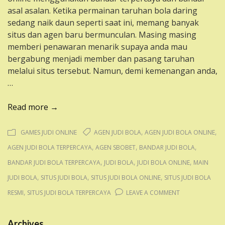
asal asalan. Ketika permainan taruhan bola daring
sedang naik daun seperti saat ini, memang banyak
situs dan agen baru bermunculan. Masing masing
memberi penawaran menarik supaya anda mau
bergabung menjadi member dan pasang taruhan
melalui situs tersebut. Namun, demi kemenangan anda,
…
“Agen
Read more →
Judi
Bola
,
,
GAMES JUDI ONLINE
AGEN JUDI BOLA
AGEN JUDI BOLA ONLINE
Paling
,
,
,
AGEN JUDI BOLA TERPERCAYA
AGEN SBOBET
BANDAR JUDI BOLA
Terpercaya
,
,
,
BANDAR JUDI BOLA TERPERCAYA
JUDI BOLA
JUDI BOLA ONLINE
MAIN
Bantu
,
,
,
JUDI BOLA
SITUS JUDI BOLA
Member
SITUS JUDI BOLA ONLINE
SITUS JUDI BOLA
Raih
,
ON
RESMI
SITUS JUDI BOLA TERPERCAYA
LEAVE A COMMENT
Kemenangan”
AGEN
Archives
JUDI