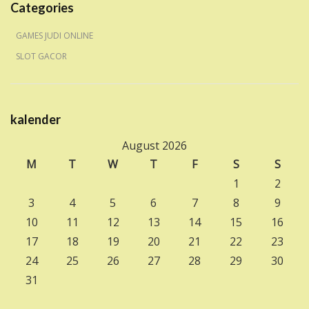
Categories
GAMES JUDI ONLINE
SLOT GACOR
kalender
August 2026
M
T
W
T
F
S
S
1
2
3
4
5
6
7
8
9
10
11
12
13
14
15
16
17
18
19
20
21
22
23
24
25
26
27
28
29
30
31