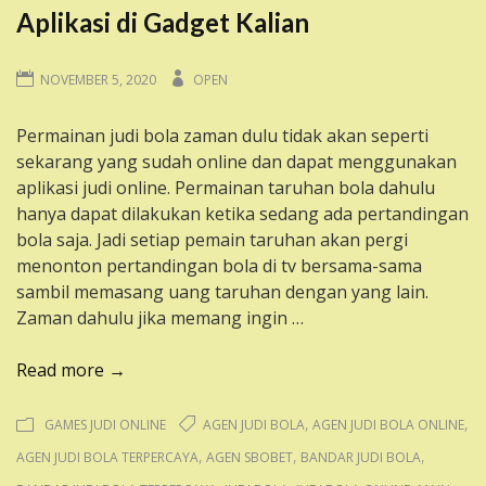
Aplikasi di Gadget Kalian
NOVEMBER 5, 2020
OPEN
Permainan judi bola zaman dulu tidak akan seperti
sekarang yang sudah online dan dapat menggunakan
aplikasi judi online. Permainan taruhan bola dahulu
hanya dapat dilakukan ketika sedang ada pertandingan
bola saja. Jadi setiap pemain taruhan akan pergi
menonton pertandingan bola di tv bersama-sama
sambil memasang uang taruhan dengan yang lain.
Zaman dahulu jika memang ingin …
“Permainan
Read more →
Judi
Bola
,
,
GAMES JUDI ONLINE
AGEN JUDI BOLA
AGEN JUDI BOLA ONLINE
Online
,
,
,
AGEN JUDI BOLA TERPERCAYA
AGEN SBOBET
BANDAR JUDI BOLA
Pakai