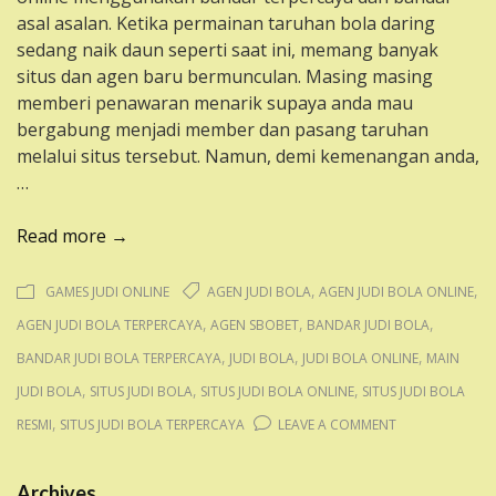
asal asalan. Ketika permainan taruhan bola daring
sedang naik daun seperti saat ini, memang banyak
situs dan agen baru bermunculan. Masing masing
memberi penawaran menarik supaya anda mau
bergabung menjadi member dan pasang taruhan
melalui situs tersebut. Namun, demi kemenangan anda,
…
“Agen
Read more →
Judi
Bola
,
,
GAMES JUDI ONLINE
AGEN JUDI BOLA
AGEN JUDI BOLA ONLINE
Paling
,
,
,
AGEN JUDI BOLA TERPERCAYA
AGEN SBOBET
BANDAR JUDI BOLA
Terpercaya
,
,
,
BANDAR JUDI BOLA TERPERCAYA
JUDI BOLA
JUDI BOLA ONLINE
MAIN
Bantu
,
,
,
JUDI BOLA
SITUS JUDI BOLA
Member
SITUS JUDI BOLA ONLINE
SITUS JUDI BOLA
Raih
,
ON
RESMI
SITUS JUDI BOLA TERPERCAYA
LEAVE A COMMENT
Kemenangan”
AGEN
Archives
JUDI