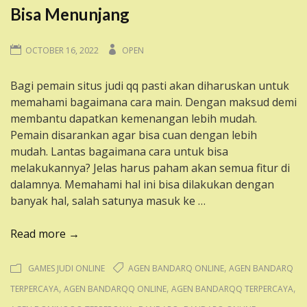
Bisa Menunjang
OCTOBER 16, 2022
OPEN
Bagi pemain situs judi qq pasti akan diharuskan untuk
memahami bagaimana cara main. Dengan maksud demi
membantu dapatkan kemenangan lebih mudah.
Pemain disarankan agar bisa cuan dengan lebih
mudah. Lantas bagaimana cara untuk bisa
melakukannya? Jelas harus paham akan semua fitur di
dalamnya. Memahami hal ini bisa dilakukan dengan
banyak hal, salah satunya masuk ke …
“Fitur
Read more →
In
Out
,
GAMES JUDI ONLINE
AGEN BANDARQ ONLINE
AGEN BANDARQ
Game
,
,
,
TERPERCAYA
AGEN BANDARQQ ONLINE
AGEN BANDARQQ TERPERCAYA
Situs