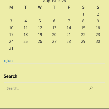
August 2026
M
T
W
T
F
S
S
1
2
3
4
5
6
7
8
9
10
11
12
13
14
15
16
17
18
19
20
21
22
23
24
25
26
27
28
29
30
31
« Jun
Search
Search
for: