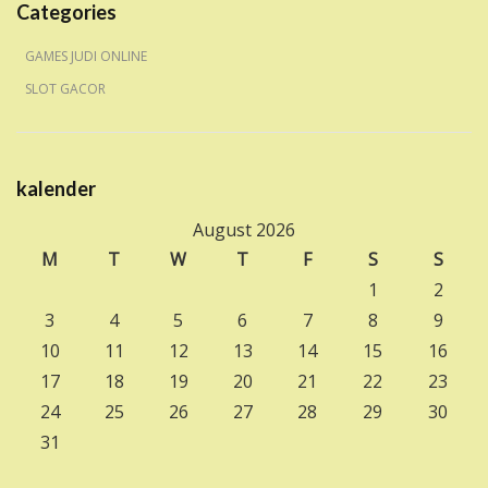
Categories
GAMES JUDI ONLINE
SLOT GACOR
kalender
August 2026
M
T
W
T
F
S
S
1
2
3
4
5
6
7
8
9
10
11
12
13
14
15
16
17
18
19
20
21
22
23
24
25
26
27
28
29
30
31