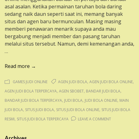
asal asalan. Ketika permainan taruhan bola daring
sedang naik daun seperti saat ini, memang banyak
situs dan agen baru bermunculan. Masing masing
memberi penawaran menarik supaya anda mau
bergabung menjadi member dan pasang taruhan
melalui situs tersebut. Namun, demi kemenangan anda,
…
“Agen
Read more →
Judi
Bola
,
,
GAMES JUDI ONLINE
AGEN JUDI BOLA
AGEN JUDI BOLA ONLINE
Paling
,
,
,
AGEN JUDI BOLA TERPERCAYA
AGEN SBOBET
BANDAR JUDI BOLA
Terpercaya
,
,
,
BANDAR JUDI BOLA TERPERCAYA
JUDI BOLA
JUDI BOLA ONLINE
MAIN
Bantu
,
,
,
JUDI BOLA
SITUS JUDI BOLA
Member
SITUS JUDI BOLA ONLINE
SITUS JUDI BOLA
Raih
,
ON
RESMI
SITUS JUDI BOLA TERPERCAYA
LEAVE A COMMENT
Kemenangan”
AGEN
Archives
JUDI