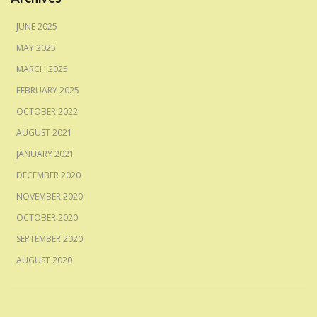
BOLA
JUNE 2025
PALING
MAY 2025
TERPERCAYA
MARCH 2025
BANTU
FEBRUARY 2025
MEMBER
OCTOBER 2022
RAIH
AUGUST 2021
KEMENANGAN
JANUARY 2021
DECEMBER 2020
NOVEMBER 2020
OCTOBER 2020
SEPTEMBER 2020
AUGUST 2020