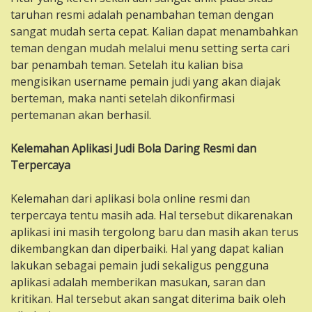
taruhan resmi adalah penambahan teman dengan
sangat mudah serta cepat. Kalian dapat menambahkan
teman dengan mudah melalui menu setting serta cari
bar penambah teman. Setelah itu kalian bisa
mengisikan username pemain judi yang akan diajak
berteman, maka nanti setelah dikonfirmasi
pertemanan akan berhasil.
Kelemahan Aplikasi Judi Bola Daring Resmi dan
Terpercaya
Kelemahan dari aplikasi bola online resmi dan
terpercaya tentu masih ada. Hal tersebut dikarenakan
aplikasi ini masih tergolong baru dan masih akan terus
dikembangkan dan diperbaiki. Hal yang dapat kalian
lakukan sebagai pemain judi sekaligus pengguna
aplikasi adalah memberikan masukan, saran dan
kritikan. Hal tersebut akan sangat diterima baik oleh