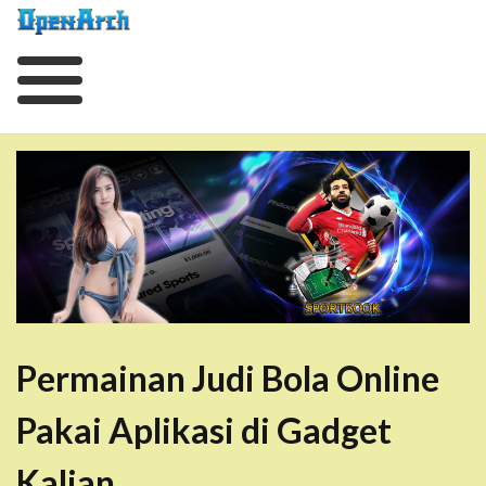
Skip
to
content
Permainan Judi Bola Online
Pakai Aplikasi di Gadget
Kalian