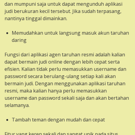
dan mumpuni saja untuk dapat mengunduh aplikasi
judi berukuran kecil tersebut. Jika sudah terpasang,
nantinya tinggal dimainkan.
Memudahkan untuk langsung masuk akun taruhan
daring
Fungsi dari aplikasi agen taruhan resmi adalah kalian
dapat bermain judi online dengan lebih cepat serta
efisien. Kalian tidak perlu memasukkan username dan
password secara berulang-ulang setiap kali akan
bermain judi. Dengan menggunakan aplikasi taruhan
resmi, maka kalian hanya perlu memasukkan
username dan password sekali saja dan akan bertahan
selamanya.
Tambah teman dengan mudah dan cepat
Fitur yang keren sekali dan sangat unik pada situs