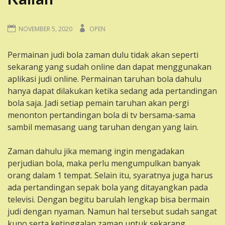
NOVEMBER 5, 2020
OPEN
Permainan judi bola zaman dulu tidak akan seperti
sekarang yang sudah online dan dapat menggunakan
aplikasi judi online. Permainan taruhan bola dahulu
hanya dapat dilakukan ketika sedang ada pertandingan
bola saja. Jadi setiap pemain taruhan akan pergi
menonton pertandingan bola di tv bersama-sama
sambil memasang uang taruhan dengan yang lain.
Zaman dahulu jika memang ingin mengadakan
perjudian bola, maka perlu mengumpulkan banyak
orang dalam 1 tempat. Selain itu, syaratnya juga harus
ada pertandingan sepak bola yang ditayangkan pada
televisi. Dengan begitu barulah lengkap bisa bermain
judi dengan nyaman. Namun hal tersebut sudah sangat
kuno serta ketinggalan zaman untuk sekarang.