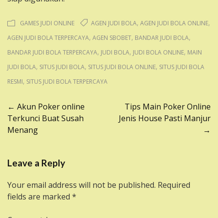
,
,
GAMES JUDI ONLINE
AGEN JUDI BOLA
AGEN JUDI BOLA ONLINE
,
,
,
AGEN JUDI BOLA TERPERCAYA
AGEN SBOBET
BANDAR JUDI BOLA
,
,
,
BANDAR JUDI BOLA TERPERCAYA
JUDI BOLA
JUDI BOLA ONLINE
MAIN
,
,
,
JUDI BOLA
SITUS JUDI BOLA
SITUS JUDI BOLA ONLINE
SITUS JUDI BOLA
,
RESMI
SITUS JUDI BOLA TERPERCAYA
←
Akun Poker online
Tips Main Poker Online
P
Terkunci Buat Susah
Jenis House Pasti Manjur
o
Menang
→
s
t
Leave a Reply
s
Your email address will not be published.
Required
n
fields are marked
*
a