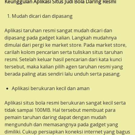
Keunggulan Aplikasi Situs Judi Bola Daring Resmi
Mudah dicari dan dipasang
Aplikasi taruhan resmi sangat mudah dicari dan
dipasang pada gadget kalian. Langkah mudahnya
dimulai dari pergi ke market store. Pada market store,
carilah kolom pencarian serta tuliskan situs taruhan
resmi. Setelah keluar hasil pencarian dari kata kunci
tersebut, maka kalian pilih agen taruhan resmi yang
berada paling atas sendiri lalu unduh serta pasang.
Aplikasi berukuran kecil dan aman
Aplikasi situs bola resmi berukuran sangat kecil serta
tidak sampai 100MB. Hal tersebut membuat para
pemain taruhan daring dapat dengan mudah
mengunduh dan memasangnya pada gadget yang
dimiliki. Cukup persiapkan koneksi internet yang bagus