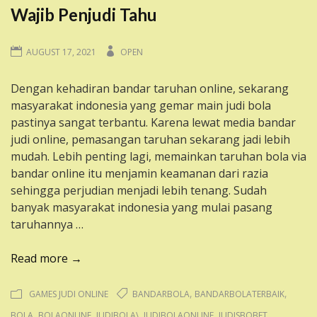
Wajib Penjudi Tahu
AUGUST 17, 2021
OPEN
Dengan kehadiran bandar taruhan online, sekarang
masyarakat indonesia yang gemar main judi bola
pastinya sangat terbantu. Karena lewat media bandar
judi online, pemasangan taruhan sekarang jadi lebih
mudah. Lebih penting lagi, memainkan taruhan bola via
bandar online itu menjamin keamanan dari razia
sehingga perjudian menjadi lebih tenang. Sudah
banyak masyarakat indonesia yang mulai pasang
taruhannya …
“Model
Read more →
Taruhan
Judi
,
,
GAMES JUDI ONLINE
BANDARBOLA
BANDARBOLATERBAIK
Bola
,
,
,
,
,
BOLA
BOLAONLINE
JUDIBOLA\
JUDIBOLAONLINE
JUDISBOBET