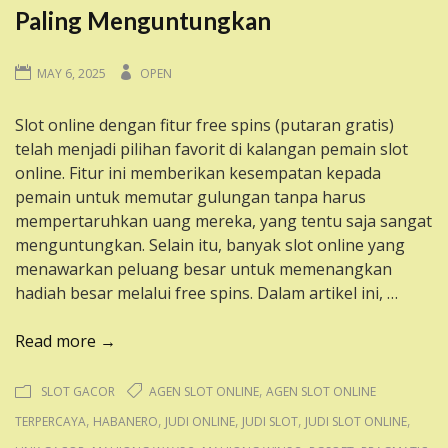
Paling Menguntungkan
MAY 6, 2025
OPEN
Slot online dengan fitur free spins (putaran gratis)
telah menjadi pilihan favorit di kalangan pemain slot
online. Fitur ini memberikan kesempatan kepada
pemain untuk memutar gulungan tanpa harus
mempertaruhkan uang mereka, yang tentu saja sangat
menguntungkan. Selain itu, banyak slot online yang
menawarkan peluang besar untuk memenangkan
hadiah besar melalui free spins. Dalam artikel ini, …
“Slot
Read more →
Online
Dengan
,
SLOT GACOR
AGEN SLOT ONLINE
AGEN SLOT ONLINE
Fitur
,
,
,
,
,
TERPERCAYA
HABANERO
JUDI ONLINE
JUDI SLOT
JUDI SLOT ONLINE
Free