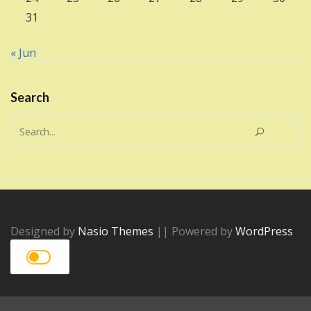
31
« Jun
Search
Search
for:
Designed by
Nasio Themes
||
Powered by
WordPress