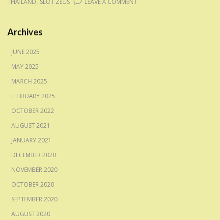
,
ON
THAILAND
SLOT ZEUS
LEAVE A COMMENT
INOVASI
Archives
TERBARU
BERMAIN
JUNE 2025
SLOT
MAY 2025
ONLINE
MARCH 2025
HARI
FEBRUARY 2025
INI
OCTOBER 2022
SECARA
AUGUST 2021
MODERN
JANUARY 2021
INDONESIA
DECEMBER 2020
NOVEMBER 2020
OCTOBER 2020
SEPTEMBER 2020
AUGUST 2020