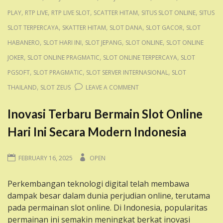
Slot
,
,
,
,
,
PLAY
RTP LIVE
RTP LIVE SLOT
Online
SCATTER HITAM
SITUS SLOT ONLINE
SITUS
Perhatikan
,
,
,
,
SLOT TERPERCAYA
SKATTER HITAM
SLOT DANA
SLOT GACOR
SLOT
Penjelasannya!”
,
,
,
,
HABANERO
SLOT HARI INI
SLOT JEPANG
SLOT ONLINE
SLOT ONLINE
,
,
,
JOKER
SLOT ONLINE PRAGMATIC
SLOT ONLINE TERPERCAYA
SLOT
,
,
,
PGSOFT
SLOT PRAGMATIC
SLOT SERVER INTERNASIONAL
SLOT
,
ON
THAILAND
SLOT ZEUS
LEAVE A COMMENT
TEKNIK
Inovasi Terbaru Bermain Slot Online
JITU
Hari Ini Secara Modern Indonesia
SAAT
MAIN
FEBRUARY 16, 2025
OPEN
JUDI
SLOT
Perkembangan teknologi digital telah membawa
ONLINE
dampak besar dalam dunia perjudian online, terutama
pada permainan slot online. Di Indonesia, popularitas
PERHATIKAN
permainan ini semakin meningkat berkat inovasi
PENJELASANNYA!