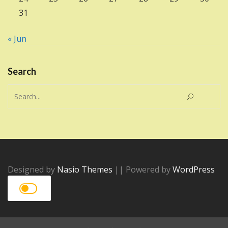
31
« Jun
Search
Search
for:
Designed by
Nasio Themes
||
Powered by
WordPress