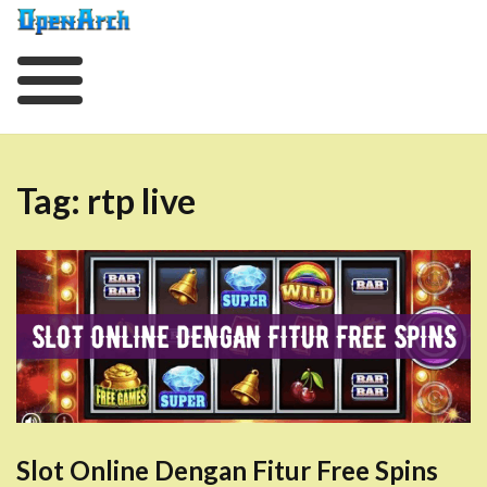
Skip
to
content
Tag:
rtp live
Slot Online Dengan Fitur Free Spins