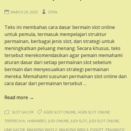
MARCH 29, 2025
OPEN
Teks ini membahas cara dasar bermain slot online
untuk pemula, termasuk mempelajari struktur
permainan, berbagai jenis slot, dan strategi untuk
meningkatkan peluang menang. Secara khusus, teks
tersebut merekomendasikan agar pemain memahami
aturan dasar dari setiap permainan slot sebelum
bermain dan menyesuaikan strategi permainan
mereka. Memahami susunan permainan slot online dan
cara dasar dari permainan tersebut …
“Teknik
Read more →
Jitu
Saat
,
SLOT GACOR
AGEN SLOT ONLINE
AGEN SLOT ONLINE
Main
,
,
,
,
,
TERPERCAYA
HABANERO
JUDI ONLINE
JUDI SLOT
JUDI SLOT ONLINE
Judi
,
,
,
,
LINK GACOR
MAHJONG WAYS 2
MAHJONG WINS 3
PGSOFT
PRAGMATIC