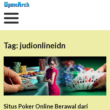
Skip
to
content
Tag:
judionlineidn
Situs Poker Online Berawal dari