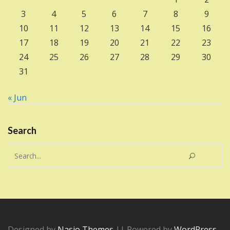
3
4
5
6
7
8
9
10
11
12
13
14
15
16
17
18
19
20
21
22
23
24
25
26
27
28
29
30
31
« Jun
Search
Search
for:
Designed by
Nasio Themes
||
Powered by
WordPress