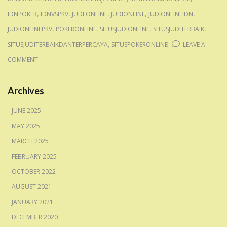
dari
,
,
,
,
,
IDNPOKER
IDNVSPKV
JUDI ONLINE
JUDIONLINE
JUDIONLINEIDN
Bandar
,
,
,
,
JUDIONLINEPKV
POKERONLINE
Darat
SITUSJUDIONLINE
SITUSJUDITERBAIK
yang
,
SITUSJUDITERBAIKDANTERPERCAYA
SITUSPOKERONLINE
LEAVE A
Sepi”
ON
COMMENT
SITUS
Archives
POKER
ONLINE
JUNE 2025
BERAWAL
MAY 2025
DARI
MARCH 2025
BANDAR
FEBRUARY 2025
DARAT
OCTOBER 2022
YANG
AUGUST 2021
SEPI
JANUARY 2021
DECEMBER 2020