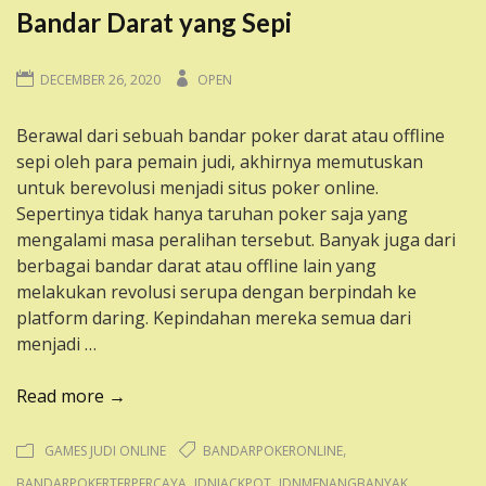
Bandar Darat yang Sepi
DECEMBER 26, 2020
OPEN
Berawal dari sebuah bandar poker darat atau offline
sepi oleh para pemain judi, akhirnya memutuskan
untuk berevolusi menjadi situs poker online.
Sepertinya tidak hanya taruhan poker saja yang
mengalami masa peralihan tersebut. Banyak juga dari
berbagai bandar darat atau offline lain yang
melakukan revolusi serupa dengan berpindah ke
platform daring. Kepindahan mereka semua dari
menjadi …
“Situs
Read more →
Poker
Online
,
GAMES JUDI ONLINE
BANDARPOKERONLINE
Berawal
,
,
,
BANDARPOKERTERPERCAYA
IDNJACKPOT
IDNMENANGBANYAK