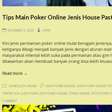
Tips Main Poker Online Jenis House Pas
DECEMBER 2, 2020
OPEN
Kini jenis permainan poker online mulai beragam jenisnya,
ketiganya dibagi menjadi banyak jenis dengan aturan mai
masyarakat milenial lebih suka pada permainan atau gim
ditawarkan akan membuat banyak orang bisa lebih leluas
“Tips
Read more →
Main
Poker
,
GAMES JUDI ONLINE
AGEN POKER ONLINE
AGEN POKER ONLINE TE
Online
,
,
,
,
TERPERCAYA
JUDI POKER
JUDI POKER ONLINE
POKER ONLINE
SITUS POKER 
Jenis
ON
COMMENT
House
TIPS
Pasti