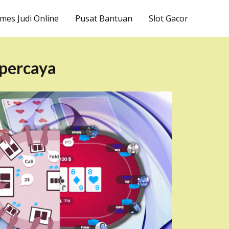
mes Judi Online
Pusat Bantuan
Slot Gacor
rpercaya