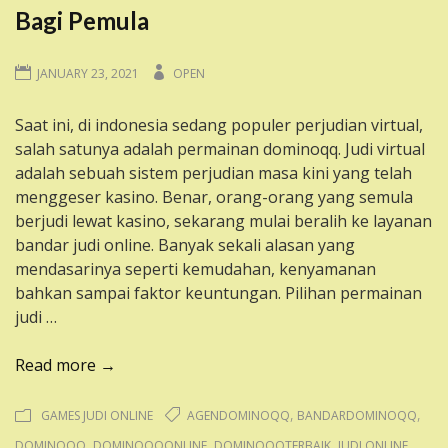
Bagi Pemula
JANUARY 23, 2021
OPEN
Saat ini, di indonesia sedang populer perjudian virtual,
salah satunya adalah permainan dominoqq. Judi virtual
adalah sebuah sistem perjudian masa kini yang telah
menggeser kasino. Benar, orang-orang yang semula
berjudi lewat kasino, sekarang mulai beralih ke layanan
bandar judi online. Banyak sekali alasan yang
mendasarinya seperti kemudahan, kenyamanan
bahkan sampai faktor keuntungan. Pilihan permainan
judi …
“Tips
Read more →
Memulai
Judi
,
,
GAMES JUDI ONLINE
AGENDOMINOQQ
BANDARDOMINOQQ
Dominoqq
,
,
,
,
DOMINOQQ
DOMINOQQONLINE
DOMINOQQTERBAIK
JUDI ONLINE