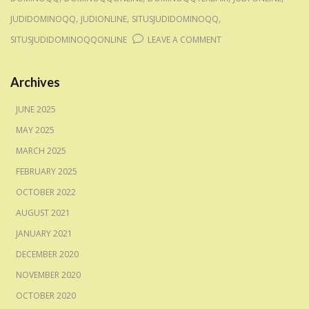
Virtual
,
,
,
JUDIDOMINOQQ
JUDIONLINE
SITUSJUDIDOMINOQQ
Bagi
ON
SITUSJUDIDOMINOQQONLINE
Pemula”
LEAVE A COMMENT
TIPS
Archives
MEMULAI
JUDI
JUNE 2025
DOMINOQQ
MAY 2025
VIRTUAL
MARCH 2025
BAGI
FEBRUARY 2025
PEMULA
OCTOBER 2022
AUGUST 2021
JANUARY 2021
DECEMBER 2020
NOVEMBER 2020
OCTOBER 2020