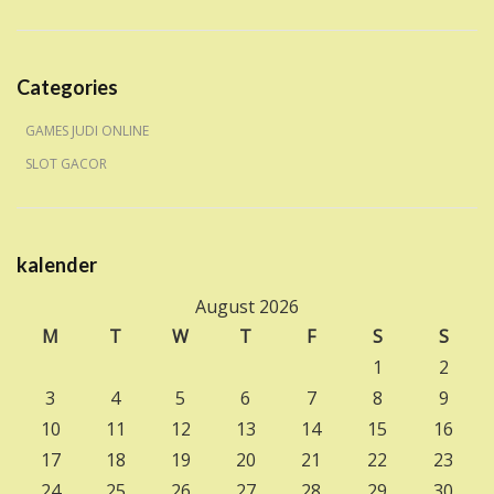
Categories
GAMES JUDI ONLINE
SLOT GACOR
kalender
August 2026
M
T
W
T
F
S
S
1
2
3
4
5
6
7
8
9
10
11
12
13
14
15
16
17
18
19
20
21
22
23
24
25
26
27
28
29
30