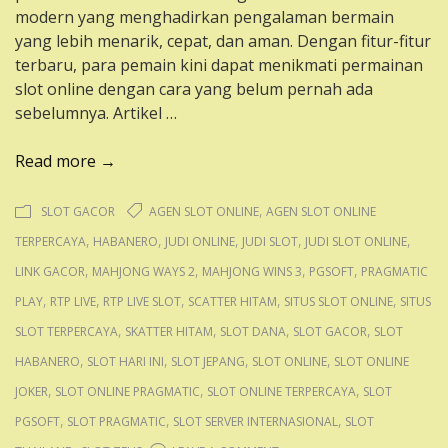
modern yang menghadirkan pengalaman bermain
yang lebih menarik, cepat, dan aman. Dengan fitur-fitur
terbaru, para pemain kini dapat menikmati permainan
slot online dengan cara yang belum pernah ada
sebelumnya. Artikel …
“Inovasi
Read more →
Terbaru
Bermain
,
SLOT GACOR
AGEN SLOT ONLINE
AGEN SLOT ONLINE
Slot
,
,
,
,
,
TERPERCAYA
HABANERO
JUDI ONLINE
JUDI SLOT
JUDI SLOT ONLINE
Online
,
,
,
,
LINK GACOR
MAHJONG WAYS 2
MAHJONG WINS 3
PGSOFT
PRAGMATIC
Hari
,
,
,
,
,
PLAY
RTP LIVE
RTP LIVE SLOT
Ini
SCATTER HITAM
SITUS SLOT ONLINE
SITUS
Secara
,
,
,
,
SLOT TERPERCAYA
SKATTER HITAM
SLOT DANA
SLOT GACOR
SLOT
Modern
,
,
,
,
HABANERO
SLOT HARI INI
SLOT JEPANG
SLOT ONLINE
SLOT ONLINE
Indonesia”
,
,
,
JOKER
SLOT ONLINE PRAGMATIC
SLOT ONLINE TERPERCAYA
SLOT
,
,
,
PGSOFT
SLOT PRAGMATIC
SLOT SERVER INTERNASIONAL
SLOT