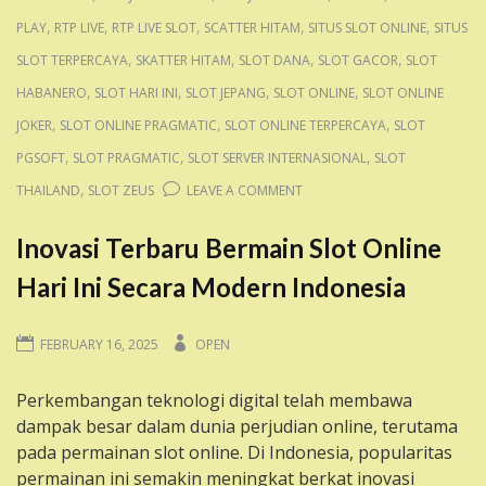
Slot
,
,
,
,
,
PLAY
RTP LIVE
RTP LIVE SLOT
Online
SCATTER HITAM
SITUS SLOT ONLINE
SITUS
Perhatikan
,
,
,
,
SLOT TERPERCAYA
SKATTER HITAM
SLOT DANA
SLOT GACOR
SLOT
Penjelasannya!”
,
,
,
,
HABANERO
SLOT HARI INI
SLOT JEPANG
SLOT ONLINE
SLOT ONLINE
,
,
,
JOKER
SLOT ONLINE PRAGMATIC
SLOT ONLINE TERPERCAYA
SLOT
,
,
,
PGSOFT
SLOT PRAGMATIC
SLOT SERVER INTERNASIONAL
SLOT
,
ON
THAILAND
SLOT ZEUS
LEAVE A COMMENT
TEKNIK
Inovasi Terbaru Bermain Slot Online
JITU
Hari Ini Secara Modern Indonesia
SAAT
MAIN
FEBRUARY 16, 2025
OPEN
JUDI
SLOT
Perkembangan teknologi digital telah membawa
ONLINE
dampak besar dalam dunia perjudian online, terutama
pada permainan slot online. Di Indonesia, popularitas
PERHATIKAN
permainan ini semakin meningkat berkat inovasi
PENJELASANNYA!