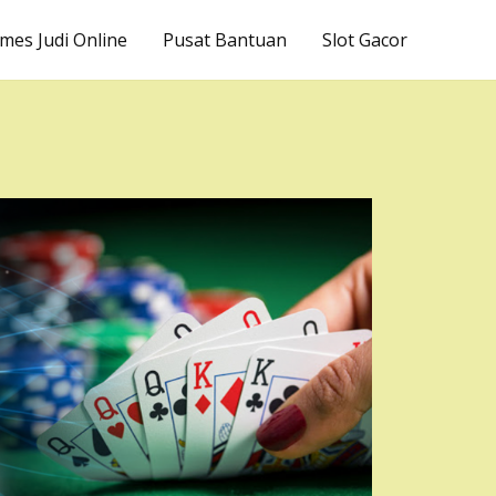
mes Judi Online
Pusat Bantuan
Slot Gacor