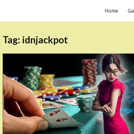
Home
Ga
Tag:
idnjackpot