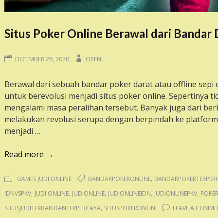
Situs Poker Online Berawal dari Bandar 
DECEMBER 26, 2020
OPEN
Berawal dari sebuah bandar poker darat atau offline sepi
untuk berevolusi menjadi situs poker online. Sepertinya t
mengalami masa peralihan tersebut. Banyak juga dari berb
melakukan revolusi serupa dengan berpindah ke platform
menjadi …
“Situs
Read more →
Poker
Online
,
GAMES JUDI ONLINE
BANDARPOKERONLINE
BANDARPOKERTERPER
Berawal
,
,
,
,
,
IDNVSPKV
JUDI ONLINE
JUDIONLINE
JUDIONLINEIDN
JUDIONLINEPKV
POKE
dari
,
SITUSJUDITERBAIKDANTERPERCAYA
SITUSPOKERONLINE
LEAVE A COMME
Bandar