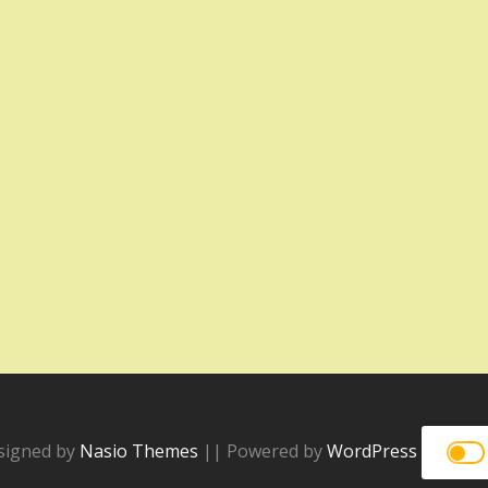
Darat
yang
Sepi”
signed by
Nasio Themes
||
Powered by
WordPress