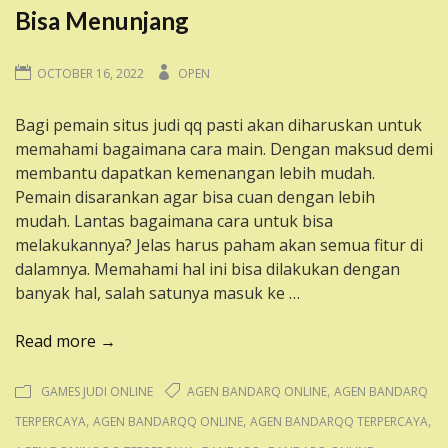
Bisa Menunjang
OCTOBER 16, 2022
OPEN
Bagi pemain situs judi qq pasti akan diharuskan untuk
memahami bagaimana cara main. Dengan maksud demi
membantu dapatkan kemenangan lebih mudah.
Pemain disarankan agar bisa cuan dengan lebih
mudah. Lantas bagaimana cara untuk bisa
melakukannya? Jelas harus paham akan semua fitur di
dalamnya. Memahami hal ini bisa dilakukan dengan
banyak hal, salah satunya masuk ke …
“Fitur
Read more →
In
Out
,
GAMES JUDI ONLINE
AGEN BANDARQ ONLINE
AGEN BANDARQ
Game
,
,
,
TERPERCAYA
AGEN BANDARQQ ONLINE
AGEN BANDARQQ TERPERCAYA
Situs