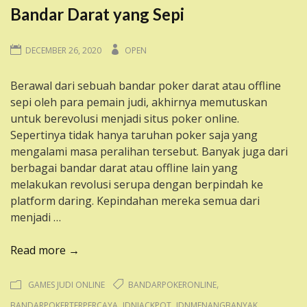
Bandar Darat yang Sepi
DECEMBER 26, 2020
OPEN
Berawal dari sebuah bandar poker darat atau offline
sepi oleh para pemain judi, akhirnya memutuskan
untuk berevolusi menjadi situs poker online.
Sepertinya tidak hanya taruhan poker saja yang
mengalami masa peralihan tersebut. Banyak juga dari
berbagai bandar darat atau offline lain yang
melakukan revolusi serupa dengan berpindah ke
platform daring. Kepindahan mereka semua dari
menjadi …
“Situs
Read more →
Poker
Online
,
GAMES JUDI ONLINE
BANDARPOKERONLINE
Berawal
,
,
,
BANDARPOKERTERPERCAYA
IDNJACKPOT
IDNMENANGBANYAK