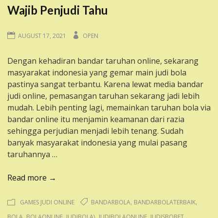
Wajib Penjudi Tahu
AUGUST 17, 2021
OPEN
Dengan kehadiran bandar taruhan online, sekarang
masyarakat indonesia yang gemar main judi bola
pastinya sangat terbantu. Karena lewat media bandar
judi online, pemasangan taruhan sekarang jadi lebih
mudah. Lebih penting lagi, memainkan taruhan bola via
bandar online itu menjamin keamanan dari razia
sehingga perjudian menjadi lebih tenang. Sudah
banyak masyarakat indonesia yang mulai pasang
taruhannya …
“Model
Read more →
Taruhan
Judi
,
,
GAMES JUDI ONLINE
BANDARBOLA
BANDARBOLATERBAIK
Bola
,
,
,
,
,
BOLA
BOLAONLINE
JUDIBOLA\
JUDIBOLAONLINE
JUDISBOBET