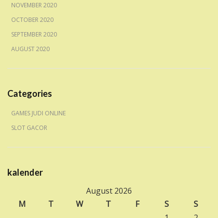
NOVEMBER 2020
OCTOBER 2020
SEPTEMBER 2020
AUGUST 2020
Categories
GAMES JUDI ONLINE
SLOT GACOR
kalender
August 2026
M
T
W
T
F
S
S
1
2