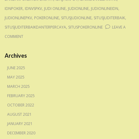
dari
,
,
,
,
,
IDNPOKER
IDNVSPKV
JUDI ONLINE
JUDIONLINE
JUDIONLINEIDN
Bandar
,
,
,
,
JUDIONLINEPKV
POKERONLINE
Darat
SITUSJUDIONLINE
SITUSJUDITERBAIK
yang
,
SITUSJUDITERBAIKDANTERPERCAYA
SITUSPOKERONLINE
LEAVE A
Sepi”
ON
COMMENT
SITUS
Archives
POKER
ONLINE
JUNE 2025
BERAWAL
MAY 2025
DARI
MARCH 2025
BANDAR
FEBRUARY 2025
DARAT
OCTOBER 2022
YANG
AUGUST 2021
SEPI
JANUARY 2021
DECEMBER 2020