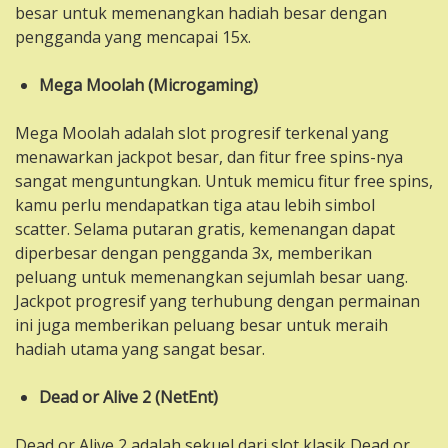
besar untuk memenangkan hadiah besar dengan
pengganda yang mencapai 15x.
Mega Moolah (Microgaming)
Mega Moolah adalah slot progresif terkenal yang
menawarkan jackpot besar, dan fitur free spins-nya
sangat menguntungkan. Untuk memicu fitur free spins,
kamu perlu mendapatkan tiga atau lebih simbol
scatter. Selama putaran gratis, kemenangan dapat
diperbesar dengan pengganda 3x, memberikan
peluang untuk memenangkan sejumlah besar uang.
Jackpot progresif yang terhubung dengan permainan
ini juga memberikan peluang besar untuk meraih
hadiah utama yang sangat besar.
Dead or Alive 2 (NetEnt)
Dead or Alive 2 adalah sekuel dari slot klasik Dead or