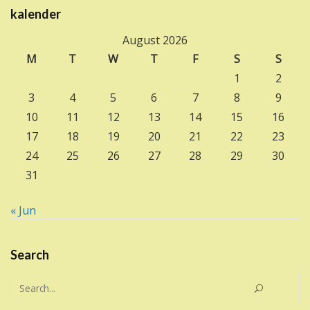
kalender
August 2026
M
T
W
T
F
S
S
1
2
3
4
5
6
7
8
9
10
11
12
13
14
15
16
17
18
19
20
21
22
23
24
25
26
27
28
29
30
31
« Jun
Search
Search
for: