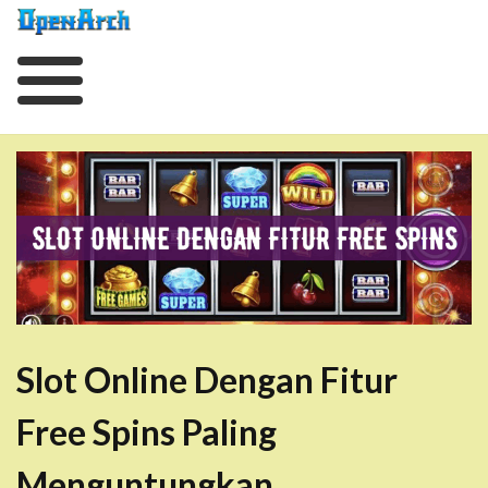
Skip
to
content
Slot Online Dengan Fitur
Free Spins Paling
Menguntungkan