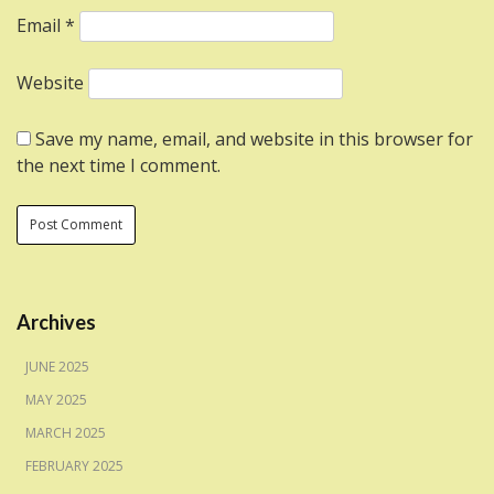
Email
*
Website
Save my name, email, and website in this browser for
the next time I comment.
Archives
JUNE 2025
MAY 2025
MARCH 2025
FEBRUARY 2025