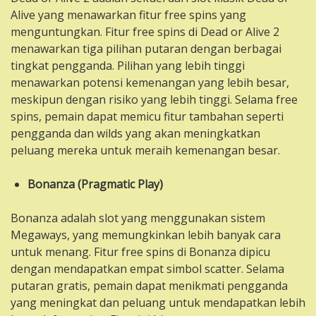
Alive yang menawarkan fitur free spins yang
menguntungkan. Fitur free spins di Dead or Alive 2
menawarkan tiga pilihan putaran dengan berbagai
tingkat pengganda. Pilihan yang lebih tinggi
menawarkan potensi kemenangan yang lebih besar,
meskipun dengan risiko yang lebih tinggi. Selama free
spins, pemain dapat memicu fitur tambahan seperti
pengganda dan wilds yang akan meningkatkan
peluang mereka untuk meraih kemenangan besar.
Bonanza (Pragmatic Play)
Bonanza adalah slot yang menggunakan sistem
Megaways, yang memungkinkan lebih banyak cara
untuk menang. Fitur free spins di Bonanza dipicu
dengan mendapatkan empat simbol scatter. Selama
putaran gratis, pemain dapat menikmati pengganda
yang meningkat dan peluang untuk mendapatkan lebih