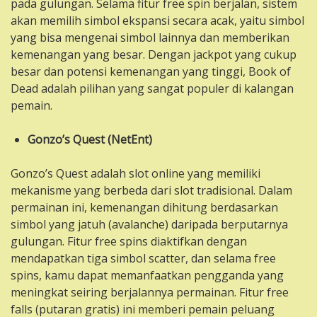
pada gulungan. Selama fitur free spin berjalan, sistem
akan memilih simbol ekspansi secara acak, yaitu simbol
yang bisa mengenai simbol lainnya dan memberikan
kemenangan yang besar. Dengan jackpot yang cukup
besar dan potensi kemenangan yang tinggi, Book of
Dead adalah pilihan yang sangat populer di kalangan
pemain.
Gonzo’s Quest (NetEnt)
Gonzo’s Quest adalah slot online yang memiliki
mekanisme yang berbeda dari slot tradisional. Dalam
permainan ini, kemenangan dihitung berdasarkan
simbol yang jatuh (avalanche) daripada berputarnya
gulungan. Fitur free spins diaktifkan dengan
mendapatkan tiga simbol scatter, dan selama free
spins, kamu dapat memanfaatkan pengganda yang
meningkat seiring berjalannya permainan. Fitur free
falls (putaran gratis) ini memberi pemain peluang