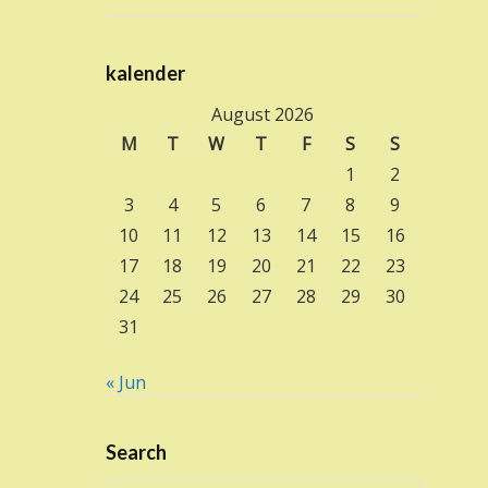
kalender
August 2026
M
T
W
T
F
S
S
1
2
3
4
5
6
7
8
9
10
11
12
13
14
15
16
17
18
19
20
21
22
23
24
25
26
27
28
29
30
31
« Jun
Search