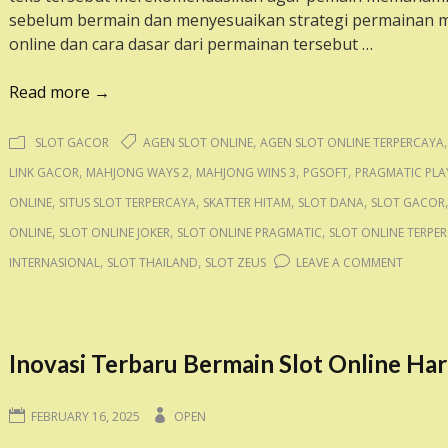
sebelum bermain dan menyesuaikan strategi permainan 
online dan cara dasar dari permainan tersebut …
“Teknik
Read more →
Jitu
Saat
,
SLOT GACOR
AGEN SLOT ONLINE
AGEN SLOT ONLINE TERPERCAYA
Main
,
,
,
,
LINK GACOR
MAHJONG WAYS 2
MAHJONG WINS 3
PGSOFT
PRAGMATIC PLA
Judi
,
,
,
,
ONLINE
SITUS SLOT TERPERCAYA
SKATTER HITAM
SLOT DANA
SLOT GACOR
Slot
,
,
,
ONLINE
SLOT ONLINE JOKER
Online
SLOT ONLINE PRAGMATIC
SLOT ONLINE TERPE
Perhatikan
,
,
ON
INTERNASIONAL
SLOT THAILAND
SLOT ZEUS
LEAVE A COMMENT
Penjelasannya!”
TEKNIK
JITU
SAAT
Inovasi Terbaru Bermain Slot Online Har
MAIN
JUDI
FEBRUARY 16, 2025
OPEN
SLOT