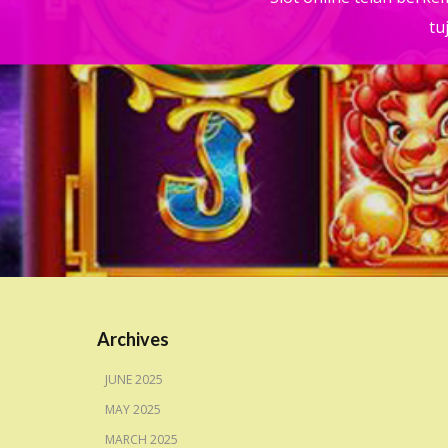
tu
Archives
JUNE 2025
MAY 2025
MARCH 2025