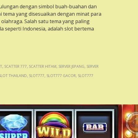
a gulungan dengan simbol buah-buahan dan
ai tema yang disesuaikan dengan minat para
 olahraga. Salah satu tema yang paling
 seperti Indonesia, adalah slot bertema
,
,
,
,
OT
SCATTER 777
SCATTER HITAM
SERVER JEPANG
SERVER
,
,
,
SLOT THAILAND
SLOT777
SLOT777 GACOR
SLOT777