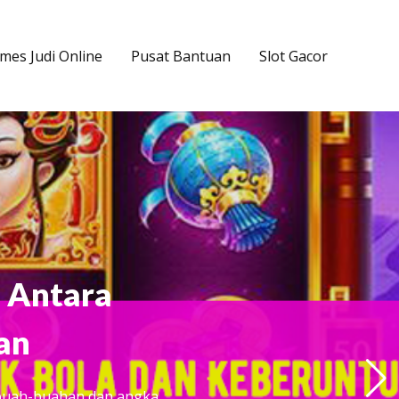
mes Judi Online
Pusat Bantuan
Slot Gacor
u Antara
an
l buah-buahan dan angka