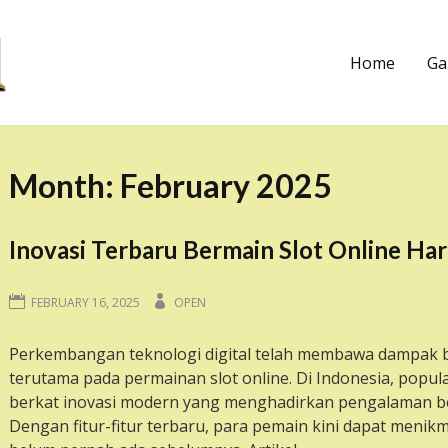
Home
Ga
Month:
February 2025
Inovasi Terbaru Bermain Slot Online Har
FEBRUARY 16, 2025
OPEN
Perkembangan teknologi digital telah membawa dampak be
terutama pada permainan slot online. Di Indonesia, popul
berkat inovasi modern yang menghadirkan pengalaman ber
Dengan fitur-fitur terbaru, para pemain kini dapat menik