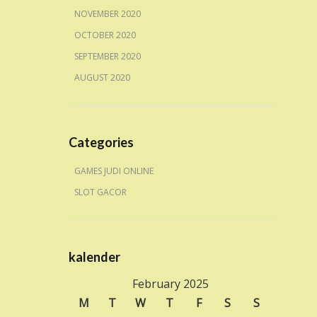
NOVEMBER 2020
OCTOBER 2020
SEPTEMBER 2020
AUGUST 2020
Categories
GAMES JUDI ONLINE
SLOT GACOR
kalender
February 2025
M
T
W
T
F
S
S