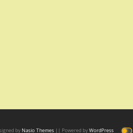
SECARA
MODER
INDONE
signed by
Nasio Themes
||
Powered by
WordPress